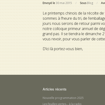
Envoyé le
30 mai 2015
/
Sous
Blog
/
Av
Le printemps chinois de la récolte de 
sommes à l’heure du tri, de l’emballag
jours nous serons de retour parmi vou
notre colloque primeur annuel de dég
grand pas. Il se tiendra le dimanche 
vous revoir, pour vous parler de cett
D’ici là portez-vous bien,
Articles récents
Nouvelle programmation 2025
Les feuilles vertes… à la radio